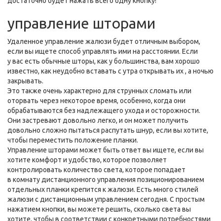
достаточно будет нажать всего одну кнопку!
управление шторами
Удаленное управление жалюзи будет отличным выбором,
если вы ищете способ управлять ими на расстоянии. Если
у вас есть обычные шторы, как у большинства, вам хорошо
известно, как неудобно вставать с утра открывать их , а ночью
закрывать.
Это также очень характерно для струнных сломать или
оторвать через некоторое время, особенно, когда они
обрабатываются без надлежащего ухода и осторожности.
Они застревают довольно легко, и он может получить
довольно сложно пытаться распутать шнур, если вы хотите,
чтобы переместить положение планки.
Управление шторами может быть ответ вы ищете, если вы
хотите комфорт и удобство, которое позволяет
контролировать количество света, которое попадает
в комнату дистанционного управления позиционированием
отдельных планки крепится к жалюзи. Есть много стилей
жалюзи с дистанционным управлением сегодня. С простым
нажатием кнопки, вы можете решить, сколько света вы
хотите, чтобы в соответствии с конкретными потребностями